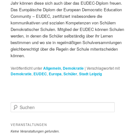
Jahr können diese sich auch über das EUDEC-Diplom freuen.
Das Europäische Diplom der European Democratic Education
Community – EUDEC, zertifiziert insbesondere die
kommunikativen und sozialen Kompetenzen von Schülern
Demokratischer Schulen. Mitglied der EUDEC können Schulen
werden, in denen die Schüler selbständig über ihr Lernen
bestimmen und wo sie in regelmäßigen Schulversammlungen
gleichberechtigt über die Regeln der Schule mitentscheiden
können.
Veröffentlicht unter
Allgemein
,
Demokratie
|
Verschlagwortet mit
Demokratie
,
EUDEC
,
Europa
,
Schüler
,
Stadt Leipzig
S
u
c
h
VERANSTALTUNGEN
e
Keine Veranstaltungen gefunden.
n