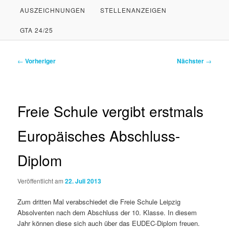
AUSZEICHNUNGEN
STELLENANZEIGEN
PRIMÄREN
SEKUNDÄREN
GTA 24/25
INHALT
INHALT
SPRINGEN
SPRINGEN
Beitragsnavigation
←
Vorheriger
Nächster
→
Freie Schule vergibt erstmals
Europäisches Abschluss-
Diplom
Veröffentlicht am
22. Juli 2013
Zum dritten Mal verabschiedet die Freie Schule Leipzig
Absolventen nach dem Abschluss der 10. Klasse. In diesem
Jahr können diese sich auch über das EUDEC-Diplom freuen.