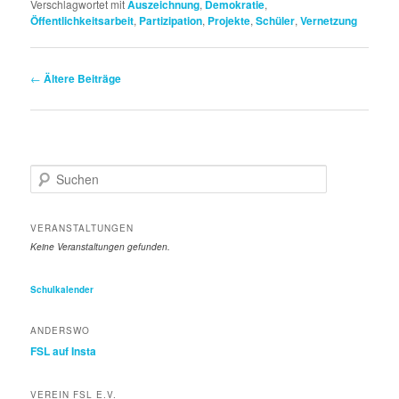
Verschlagwortet mit
Auszeichnung
,
Demokratie
,
Öffentlichkeitsarbeit
,
Partizipation
,
Projekte
,
Schüler
,
Vernetzung
Beitragsnavigation
←
Ältere Beiträge
S
u
c
h
VERANSTALTUNGEN
e
Keine Veranstaltungen gefunden.
n
Schulkalender
ANDERSWO
FSL auf Insta
VEREIN FSL E.V.