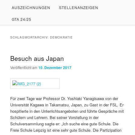
AUSZEICHNUNGEN
STELLENANZEIGEN
PRIMÄREN
SEKUNDÄREN
GTA 24/25
INHALT
INHALT
SPRINGEN
SPRINGEN
SCHLAGWORTARCHIV:
DEMOKRATIE
Besuch aus Japan
Veröffentlicht am
10. Dezember 2017
Für zwei Tage war Professor Dr. Yoshiaki Yanagisawa von der
Universität Kagawa in Takamatsu, Japan, zu Gast in der FSL. Er
hospitierte in den Unterrichtsangeboten und führte Gespräche mit
Schülern und Lehrern. Bei seiner Vorstellung in der
Schulversammlung sagte er: „Ich suche eine gute Schule. Die
Freie Schule Leipzig ist eine sehr gute Schule. Die Partizipation