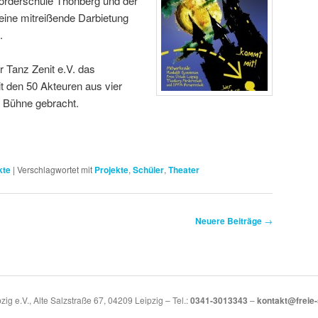
rderschule Thonberg und der
n eine mitreißende Darbietung
.
r Tanz Zenit e.V. das
 den 50 Akteuren aus vier
e Bühne gebracht.
kte
|
Verschlagwortet mit
Projekte
,
Schüler
,
Theater
Neuere Beiträge
→
zig e.V., Alte Salzstraße 67, 04209 Leipzig – Tel.:
0341-3013343
–
kontakt@freie-