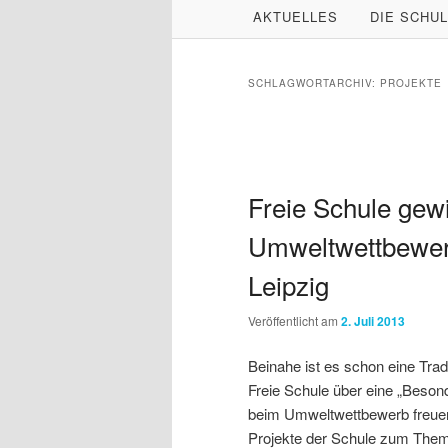
HAUPTMENÜ
AKTUELLES
DIE SCHU
ZUM
ZUM
PRIMÄREN
SEKUNDÄREN
SCHLAGWORTARCHIV:
PROJEKTE
INHALT
INHALT
Beitragsnavigation
SPRINGEN
SPRINGEN
Freie Schule gew
Umweltwettbewerb
Leipzig
Veröffentlicht am
2. Juli 2013
Beinahe ist es schon eine Trad
Freie Schule über eine „Beson
beim Umweltwettbewerb freuen. 
Projekte der Schule zum Them