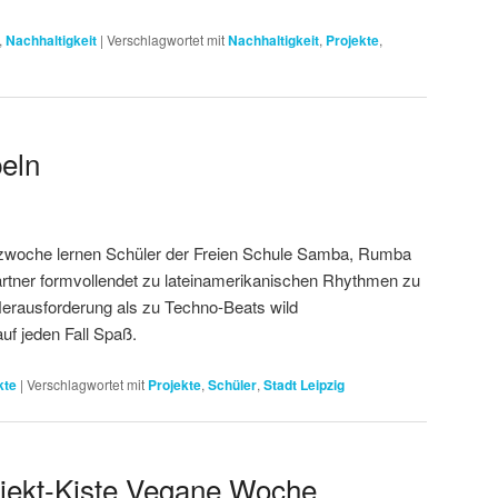
,
Nachhaltigkeit
|
Verschlagwortet mit
Nachhaltigkeit
,
Projekte
,
peln
woche lernen Schüler der Freien Schule Samba, Rumba
tner formvollendet zu lateinamerikanischen Rhythmen zu
Herausforderung als zu Techno-Beats wild
f jeden Fall Spaß.
kte
|
Verschlagwortet mit
Projekte
,
Schüler
,
Stadt Leipzig
rojekt-Kiste Vegane Woche