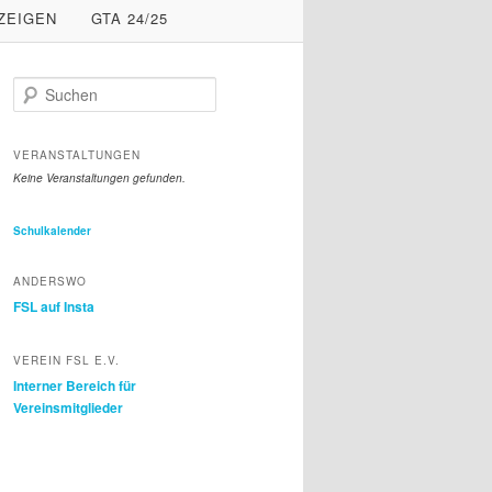
ZEIGEN
GTA 24/25
S
u
c
h
VERANSTALTUNGEN
e
Keine Veranstaltungen gefunden.
n
Schulkalender
ANDERSWO
FSL auf Insta
VEREIN FSL E.V.
Interner Bereich für
Vereinsmitglieder