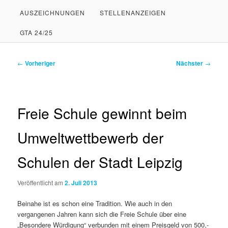
AUSZEICHNUNGEN
STELLENANZEIGEN
PRIMÄREN
SEKUNDÄREN
GTA 24/25
INHALT
INHALT
SPRINGEN
SPRINGEN
Beitragsnavigation
←
Vorheriger
Nächster
→
Freie Schule gewinnt beim
Umweltwettbewerb der
Schulen der Stadt Leipzig
Veröffentlicht am
2. Juli 2013
Beinahe ist es schon eine Tradition. Wie auch in den
vergangenen Jahren kann sich die Freie Schule über eine
„Besondere Würdigung“ verbunden mit einem Preisgeld von 500,-