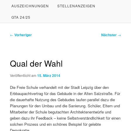
AUSZEICHNUNGEN
STELLENANZEIGEN
PRIMÄREN
SEKUNDÄREN
GTA 24/25
INHALT
INHALT
SPRINGEN
SPRINGEN
Beitragsnavigation
←
Vorheriger
Nächster
→
Qual der Wahl
Veröffentlicht am
15. März 2014
Die Freie Schule verhandelt mit der Stadt Leipzig über den
Erbbaupachtvertrag für das Gebäude in der Alten Salzstraße. Für
die dauerhafte Nutzung des Gebäudes laufen parallel dazu die
Planungen für den Umbau und die Sanierung. Schüler, Eltern und
Mitarbeiter der Schule begutachten Architektenentwürfe und
geben dazu ihr Feedback – keine Selbstverständlichkeit für einen
solchen Prozess und ein schönes Beispiel für gelebte
Demokratie.