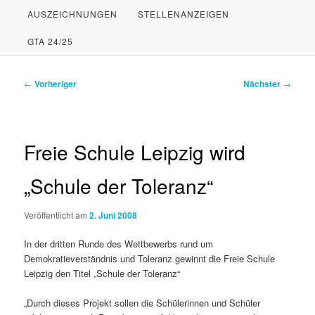
AUSZEICHNUNGEN
STELLENANZEIGEN
PRIMÄREN
SEKUNDÄREN
GTA 24/25
INHALT
INHALT
SPRINGEN
SPRINGEN
Beitragsnavigation
←
Vorheriger
Nächster
→
Freie Schule Leipzig wird
„Schule der Toleranz“
Veröffentlicht am
2. Juni 2008
In der dritten Runde des Wettbewerbs rund um
Demokratieverständnis und Toleranz gewinnt die Freie Schule
Leipzig den Titel „Schule der Toleranz“
„Durch dieses Projekt sollen die Schülerinnen und Schüler