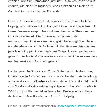
erfahren, wie sich Demokratie „anfühlt“ – also von innen heraus
erleben, wie diese im täglichen Leben funktioniert.“ hieß es im
Ausschreibungstext des Wettbewerbs.
Diesen Gedanken aufgreifend, bewarb sich die Freie Schule
Leipzig nicht mit einem kurzfristigen Einzelprojekt, sondern mit
ihrem Gesamtkonzept. Hier sind demokratische Strukturen fest
im Alltag verankert. Die Schüler entscheiden in der
wöchentlichen Schulversammlung gleichberechtigt über Regeln
und Angelegenheiten der Schule mit. Konflikte werden von den
jeweiligen Gruppen in den täglichen Morgenkreisen gemeinsam
gelöst. Sowohl die Morgenkreise als auch die Schulversammlung
werden jeweils von Schülern geleitet.
Da die gesamte Schule vom 2. bis 6. Juni auf Schulfahrt war,
konnten weder Schülerinnen noch Lehrer bei der Preisverleihung
anwesend sein. Stellvertretend nahm daher Franziska Helmboldt
vom Vorstand die Auszeichnung entgegen. Überreicht wurde die
Würdigung im Rahmen einer feierlichen Preisverleihung beim
deutschen Präventionstag am 2. Juni in Leipzig.
Dieser Eintrag wurde veröffentlicht in
Uncategorized
.
Permanenter