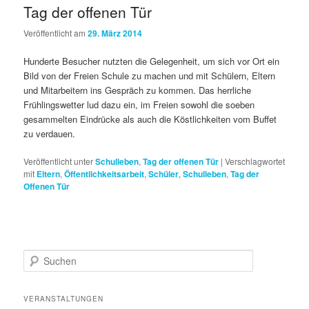
Tag der offenen Tür
Veröffentlicht am
29. März 2014
Hunderte Besucher nutzten die Gelegenheit, um sich vor Ort ein
Bild von der Freien Schule zu machen und mit Schülern, Eltern
und Mitarbeitern ins Gespräch zu kommen. Das herrliche
Frühlingswetter lud dazu ein, im Freien sowohl die soeben
gesammelten Eindrücke als auch die Köstlichkeiten vom Buffet
zu verdauen.
Veröffentlicht unter
Schulleben
,
Tag der offenen Tür
|
Verschlagwortet
mit
Eltern
,
Öffentlichkeitsarbeit
,
Schüler
,
Schulleben
,
Tag der
Offenen Tür
S
u
c
h
VERANSTALTUNGEN
e