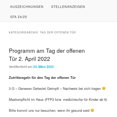
AUSZEICHNUNGEN
STELLENANZEIGEN
PRIMÄREN
SEKUNDÄREN
GTA 24/25
INHALT
INHALT
SPRINGEN
SPRINGEN
KATEGORIEARCHIV:
TAG DER OFFENEN TÜR
Programm am Tag der offenen
Tür 2. April 2022
Veröffentlicht am
23. März 2022
Zutrittsregeln für den Tag der offenen Tür
3 G – Genesen Getestet Geimpft – Nachweis bei sich tragen
Maskenpflicht im Haus (FFP2 bzw. medizinische für Kinder ab 6)
Bitte kommt uns nur besuchen, wenn ihr gesund seid