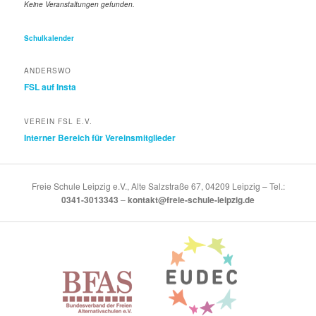
Keine Veranstaltungen gefunden.
n
Schulkalender
ANDERSWO
FSL auf Insta
VEREIN FSL E.V.
Interner Bereich für Vereinsmitglieder
Freie Schule Leipzig e.V., Alte Salzstraße 67, 04209 Leipzig – Tel.:
0341-3013343
–
kontakt@freie-schule-leipzig.de