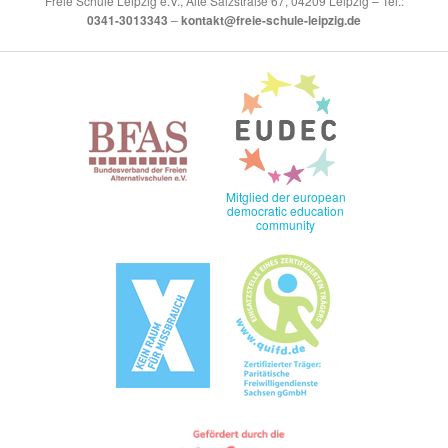
Freie Schule Leipzig e.V., Alte Salzstraße 67, 04209 Leipzig – Tel.:
0341-3013343
–
kontakt@freie-schule-leipzig.de
Mitglied der european
democratic education
community