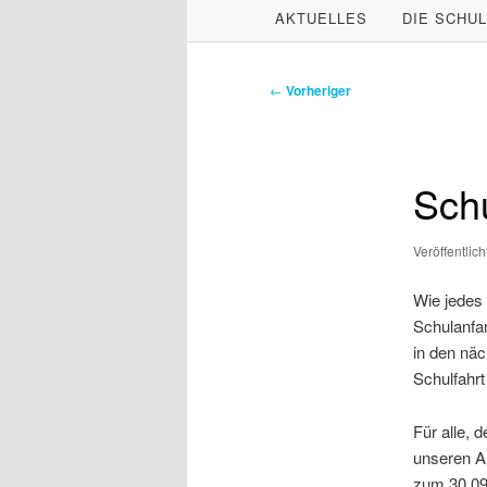
HAUPTMENÜ
AKTUELLES
DIE SCHU
ZUM
ZUM
PRIMÄREN
SEKUNDÄREN
Beitragsnavigation
←
Vorheriger
INHALT
INHALT
SPRINGEN
SPRINGEN
Sch
Veröffentlic
Wie jedes 
Schulanfa
in den nä
Schulfahr
Für alle, 
unseren A
zum 30.09