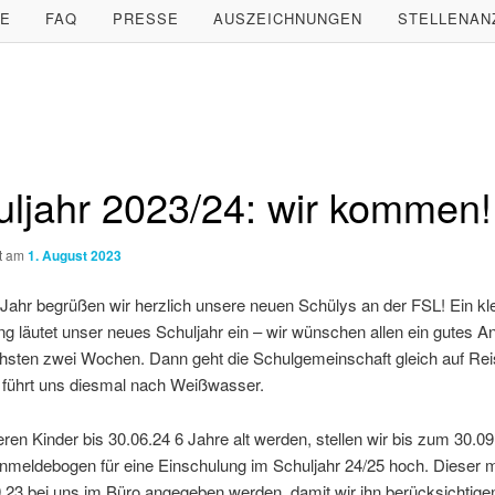
LE
FAQ
PRESSE
AUSZEICHNUNGEN
STELLENAN
uljahr 2023/24: wir kommen!
ht am
1. August 2023
Jahr begrüßen wir herzlich unsere neuen Schülys an der FSL! Ein kle
ng läutet unser neues Schuljahr ein – wir wünschen allen ein gutes
chsten zwei Wochen. Dann geht die Schulgemeinschaft gleich auf Rei
t führt uns diesmal nach Weißwasser.
deren Kinder bis 30.06.24 6 Jahre alt werden, stellen wir bis zum 30.09
nmeldebogen für eine Einschulung im Schuljahr 24/25 hoch. Dieser 
.23 bei uns im Büro angegeben werden, damit wir ihn berücksichtige