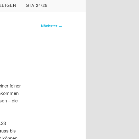
ZEIGEN
GTA 24/25
Nächster
→
iner feiner
 Ankommen
sen – die
.23
muss bis
n können.