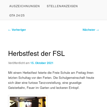
AUSZEICHNUNGEN
STELLENANZEIGEN
PRIMÄREN
SEKUNDÄREN
GTA 24/25
INHALT
INHALT
SPRINGEN
SPRINGEN
Beitragsnavigation
←
Vorheriger
Nächster
→
Herbstfest der FSL
Veröffentlicht am
15. Oktober 2021
Mit einem Herbstfest feierte die Freie Schule am Freitag ihren
letzten Schultag vor den Ferien. Die Schulgemeinschaft freute
sich über eine furiose Tanzvorstellung, eine gruselige
Geisterbahn, Feuer im Garten und leckeren Eintopf.