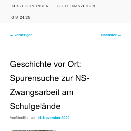
AUSZEICHNUNGEN
STELLENANZEIGEN
PRIMÄREN
SEKUNDÄREN
GTA 24/25
INHALT
INHALT
SPRINGEN
SPRINGEN
Beitragsnavigation
←
Vorheriger
Nächster
→
Geschichte vor Ort:
Spurensuche zur NS-
Zwangsarbeit am
Schulgelände
Veröffentlicht am
14. November 2020