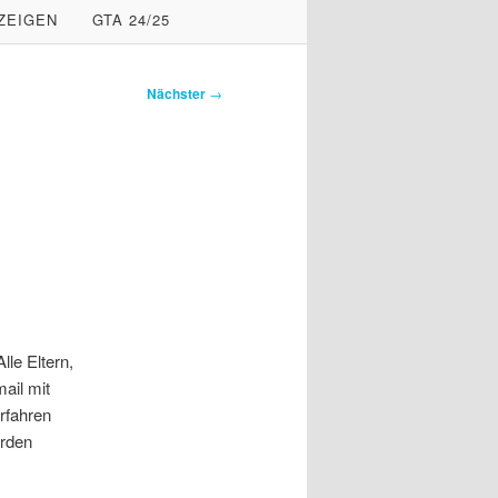
ZEIGEN
GTA 24/25
Nächster
→
le Eltern,
ail mit
rfahren
rden