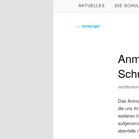
HAUPTMENÜ
AKTUELLES
DIE SCHU
ZUM
ZUM
PRIMÄREN
SEKUNDÄREN
Beitragsnavigation
←
Vorheriger
INHALT
INHALT
SPRINGEN
SPRINGEN
Anm
Schu
Veröffentlic
Das Anmeld
die uns ih
weiteren 
aufgenomm
ebenfalls 