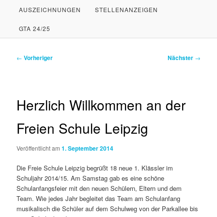
AUSZEICHNUNGEN
STELLENANZEIGEN
PRIMÄREN
SEKUNDÄREN
GTA 24/25
INHALT
INHALT
SPRINGEN
SPRINGEN
Beitragsnavigation
←
Vorheriger
Nächster
→
Herzlich Willkommen an der
Freien Schule Leipzig
Veröffentlicht am
1. September 2014
Die Freie Schule Leipzig begrüßt 18 neue 1. Klässler im
Schuljahr 2014/15. Am Samstag gab es eine schöne
Schulanfangsfeier mit den neuen Schülern, Eltern und dem
Team. Wie jedes Jahr begleitet das Team am Schulanfang
musikalisch die Schüler auf dem Schulweg von der Parkallee bis