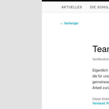
HAUPTMENÜ
AKTUELLES
DIE SCHU
ZUM
ZUM
PRIMÄREN
SEKUNDÄREN
Beitragsnavigation
←
Vorheriger
INHALT
INHALT
SPRINGEN
SPRINGEN
Team
Veröffentlic
Eigentlich
die für un
gemeinsam 
Arbeit zur
Dieser Eintr
Vorstand
.
P