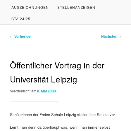
AUSZEICHNUNGEN
STELLENANZEIGEN
PRIMÄREN
SEKUNDÄREN
GTA 24/25
INHALT
INHALT
SPRINGEN
SPRINGEN
Beitragsnavigation
←
Vorheriger
Nächster
→
Öffentlicher Vortrag in der
Universität Leipzig
Veröffentlicht am
8. Mai 2008
Schülerinnen der Freien Schule Leipzig stellen ihre Schule vor
Lernt man denn da überhaupt was, wenn man immer selbst