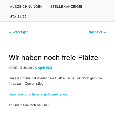
AUSZEICHNUNGEN
STELLENANZEIGEN
PRIMÄREN
SEKUNDÄREN
GTA 24/25
INHALT
INHALT
SPRINGEN
SPRINGEN
Beitragsnavigation
←
Vorheriger
Nächster
→
Wir haben noch freie Plätze
Veröffentlicht am
21. April 2026
Unsere Schule hat wieder freie Plätze. Schau dir doch gern die
Infos zum Quereinstieg
Unterlagen und Infos zum Quereinstieg
an und melde dich bei uns!