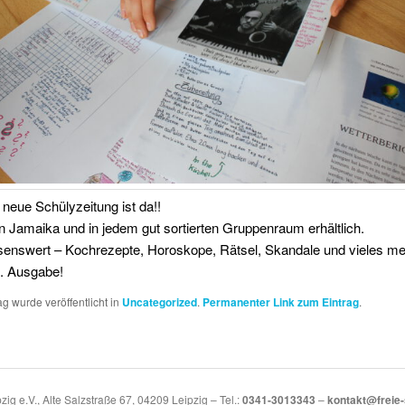
neue Schülyzeitung ist da!!
in Jamaika und in jedem gut sortierten Gruppenraum erhältlich.
senswert – Kochrezepte, Horoskope, Rätsel, Skandale und vieles meh
 1. Ausgabe!
ag wurde veröffentlicht in
Uncategorized
.
Permanenter Link zum Eintrag
.
zig e.V., Alte Salzstraße 67, 04209 Leipzig – Tel.:
0341-3013343
–
kontakt@freie-