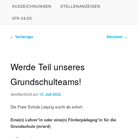
AUSZEICHNUNGEN
STELLENANZEIGEN
PRIMÄREN
SEKUNDÄREN
GTA 24/25
INHALT
INHALT
SPRINGEN
SPRINGEN
Beitragsnavigation
←
Vorheriger
Nächster
→
Werde Teil unseres
Grundschulteams!
Veröffentlicht am
12. Juli 2022
Die Freie Schule Leipzig sucht ab sofort:
Eine(n) Lehrer*in oder eine(n) Förderpädagog*in für die
Grundschule (m/w/d)