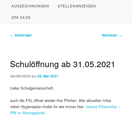
AUSZEICHNUNGEN
STELLENANZEIGEN
PRIMÄREN
SEKUNDÄREN
GTA 24/25
INHALT
INHALT
SPRINGEN
SPRINGEN
Beitragsnavigation
←
Vorheriger
Nächster
→
Schulöffnung ab 31.05.2021
Veröffentlicht am
28. Mai 2021
Liebe Schulgemeinschaft,
auch die FSL öffnet wieder ihre Pforten. Alle aktuellen Infos
nebst Hygieneplan findet ihr wie immer hier:
Interne Elterninfos –
PW im Montagsbrief.