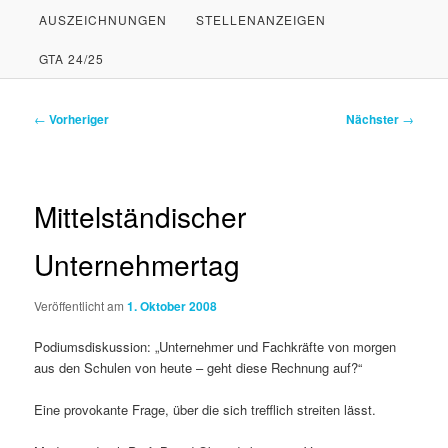
AUSZEICHNUNGEN
STELLENANZEIGEN
PRIMÄREN
SEKUNDÄREN
GTA 24/25
INHALT
INHALT
SPRINGEN
SPRINGEN
Beitragsnavigation
←
Vorheriger
Nächster
→
Mittelständischer
Unternehmertag
Veröffentlicht am
1. Oktober 2008
Podiumsdiskussion: „Unternehmer und Fachkräfte von morgen
aus den Schulen von heute – geht diese Rechnung auf?“
Eine provokante Frage, über die sich trefflich streiten lässt.